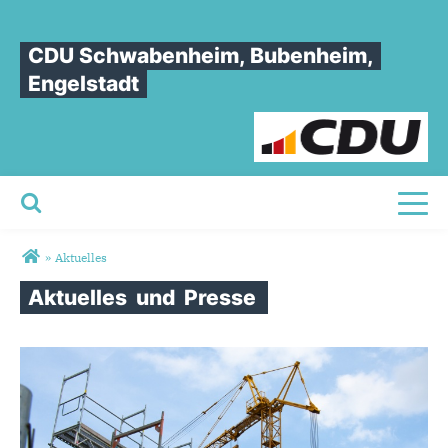
CDU Schwabenheim, Bubenheim,
Engelstadt
Toggl
Sie sind hier
»
Aktuelles
Aktuelles
und
Presse